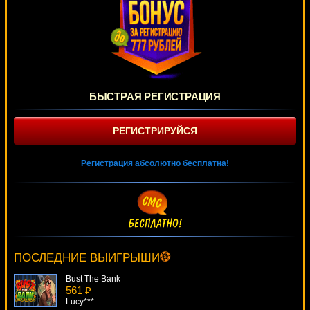
БЫСТРАЯ РЕГИСТРАЦИЯ
РЕГИСТРИРУЙСЯ
Регистрация абсолютно бесплатна!
Golden Lotus
2910 ₽
mgarkunov***
ПОСЛЕДНИЕ ВЫИГРЫШИ
Bust The Bank
561 ₽
Lucy***