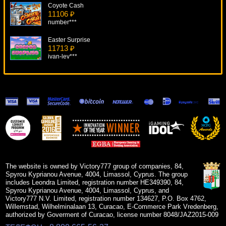
Coyote Cash
11106 ₽
number***
Easter Surprise
11713 ₽
ivan-lev***
Wild Games
12864 ₽
Egoistik***
Silent Movie
14904 ₽
DenisVS***
Under The Sea
18742 ₽
verkhovod***
The website is owned by Victory777 group of companies, 84,
Spyrou Kyprianou Avenue, 4004, Limassol, Cyprus. The group
includes Leondra Limited, registration number HE349390, 84,
Spyrou Kyprianou Avenue, 4004, Limassol, Cyprus, and
Victory777 N.V. Limited, registration number 134627, P.O. Box 4762,
Willemstad, Wilhelminalaan 13, Curacao, E-Commerce Park Vredenberg,
authorized by Goverment of Curacao, license number 8048/JAZ2015-009