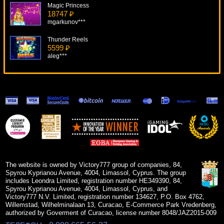
Magic Princess
18747 ₽
mgarkunov***
Thunder Reels
5599 ₽
aleg***
Cherry Blossoms
14450 ₽
Gamer***
Call Of The Colosseum
16031 ₽
verkhovod***
Enchanted Garden
12580 ₽
kat***
The website is owned by Victory777 group of companies, 84,
Spyrou Kyprianou Avenue, 4004, Limassol, Cyprus. The group
includes Leondra Limited, registration number HE349390, 84,
Spyrou Kyprianou Avenue, 4004, Limassol, Cyprus, and
Victory777 N.V. Limited, registration number 134627, P.O. Box 4762,
Willemstad, Wilhelminalaan 13, Curacao, E-Commerce Park Vredenberg,
authorized by Goverment of Curacao, license number 8048/JAZ2015-009