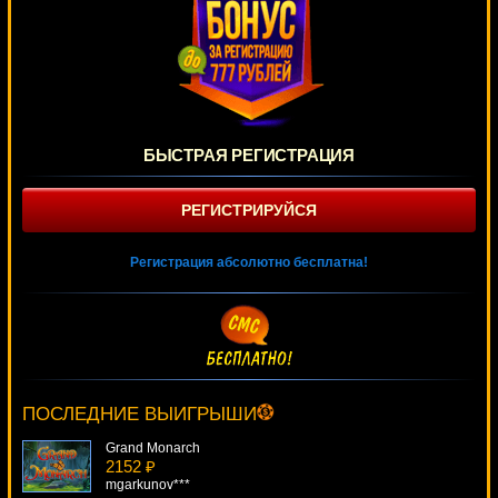
БЫСТРАЯ РЕГИСТРАЦИЯ
РЕГИСТРИРУЙСЯ
Регистрация абсолютно бесплатна!
Good Girl, Bad Girl
4018 ₽
loto***
ПОСЛЕДНИЕ ВЫИГРЫШИ
Grand Monarch
2152 ₽
mgarkunov***