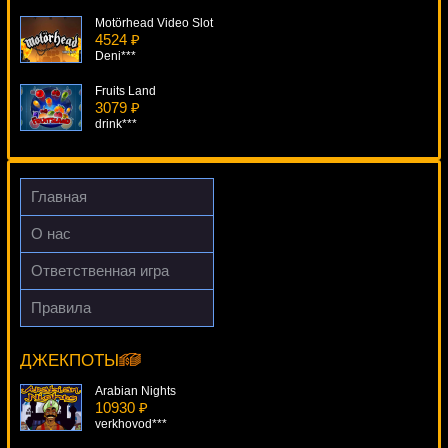
Motörhead Video Slot
4524 ₽
Deni***
Fruits Land
3079 ₽
drink***
Cops N Bandits
180 ₽
Panamer***
Главная
Slotfather
О нас
154 ₽
verkhovod***
Ответственная игра
Lucky Angler: A Snowy Catch
Правила
4919 ₽
Tunzamunni
kat***
11269 ₽
verkhovod***
ДЖЕКПОТЫ
Arabian Nights
10930 ₽
verkhovod***