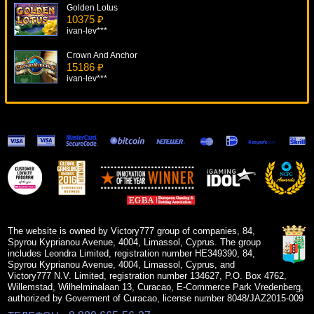
Golden Lotus
10375 ₽
ivan-lev***
Crown And Anchor
15186 ₽
ivan-lev***
Retro Reels Extreme Heat
9882 ₽
SmileLow***
Andre The Giant
17594 ₽
number***
Enchanted Mermaid
17070 ₽
beautif***
The website is owned by Victory777 group of companies, 84,
Spyrou Kyprianou Avenue, 4004, Limassol, Cyprus. The group
includes Leondra Limited, registration number HE349390, 84,
Spyrou Kyprianou Avenue, 4004, Limassol, Cyprus, and
Victory777 N.V. Limited, registration number 134627, P.O. Box 4762,
Willemstad, Wilhelminalaan 13, Curacao, E-Commerce Park Vredenberg,
authorized by Goverment of Curacao, license number 8048/JAZ2015-009