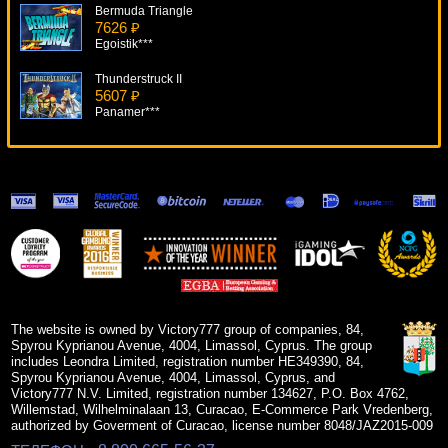
Bermuda Triangle
7626 ₽
Egoistik***
Thunderstruck II
5607 ₽
Panamer***
Secret Admirer
11527 ₽
sgvwood***
Subtopia
10597 ₽
alex***
Fruit Shop
7031 ₽
alex***
The website is owned by Victory777 group of companies, 84,
Spyrou Kyprianou Avenue, 4004, Limassol, Cyprus. The group
includes Leondra Limited, registration number HE349390, 84,
Spyrou Kyprianou Avenue, 4004, Limassol, Cyprus, and
Victory777 N.V. Limited, registration number 134627, P.O. Box 4762,
Willemstad, Wilhelminalaan 13, Curacao, E-Commerce Park Vredenberg,
authorized by Goverment of Curacao, license number 8048/JAZ2015-009