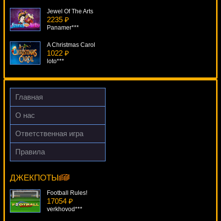
Jewel Of The Arts
2235 ₽
Panamer***
A Christmas Carol
1022 ₽
loto***
Achilles
4725 ₽
beautif***
Главная
Spring Break
О нас
1031 ₽
DenisVS***
Ответственная игра
Halloween Fortune II
Правила
2632 ₽
Alkemors Tower
kat***
13866 ₽
number***
ДЖЕКПОТЫ
Football Rules!
17054 ₽
verkhovod***