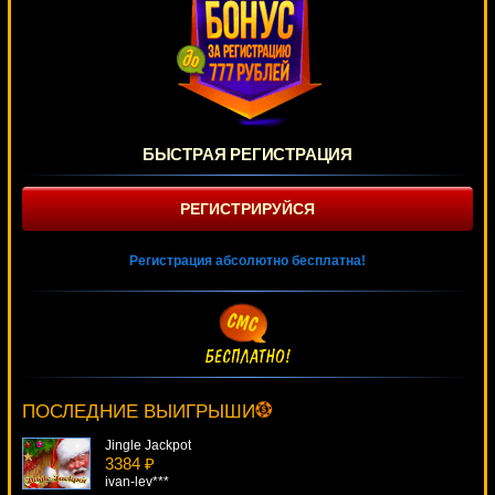
БЫСТРАЯ РЕГИСТРАЦИЯ
РЕГИСТРИРУЙСЯ
Регистрация абсолютно бесплатна!
Hitman
3593 ₽
Panamer***
ПОСЛЕДНИЕ ВЫИГРЫШИ
Jingle Jackpot
3384 ₽
ivan-lev***