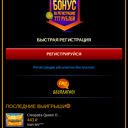
БЫСТРАЯ РЕГИСТРАЦИЯ
РЕГИСТРИРУЙСЯ
Регистрация абсолютно бесплатна!
Break Da Bank Again
793 ₽
alex***
ПОСЛЕДНИЕ ВЫИГРЫШИ
Cleopatra Queen Of Slots
443 ₽
ivan-lev***