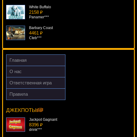
White Buffalo
2158 ₽
Panamer***
Barbary Coast
4461 ₽
Cteb***
Alaskan Fishing
2403 ₽
drink***
Главная
Wolverine
О нас
3949 ₽
superman***
Ответственная игра
Frog Hunter
Правила
2638 ₽
Rock The Boat
Deni***
13750 ₽
lucky***
ДЖЕКПОТЫ
Jackpot Gagnant
8396 ₽
drink***