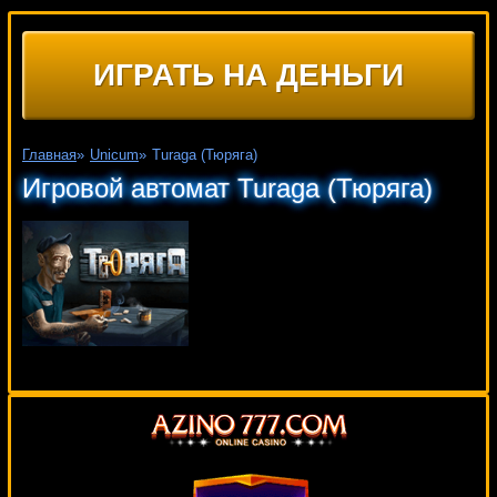
ИГРАТЬ НА ДЕНЬГИ
Главная
»
Unicum
»
Turaga (Тюряга)
Игровой автомат Turaga (Тюряга)