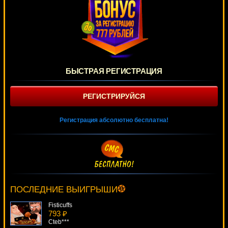
БЫСТРАЯ РЕГИСТРАЦИЯ
РЕГИСТРИРУЙСЯ
Регистрация абсолютно бесплатна!
Attila
3818 ₽
Lucy***
ПОСЛЕДНИЕ ВЫИГРЫШИ
Fisticuffs
793 ₽
Cteb***