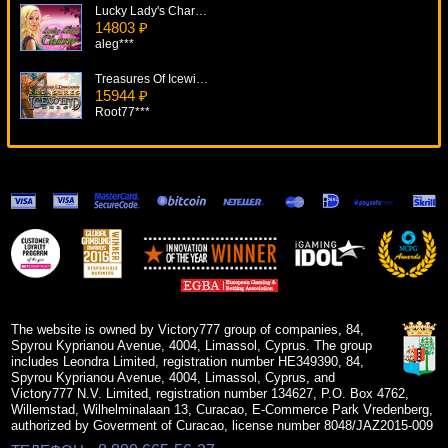
Lucky Lady's Charm Deluxe
14803 ₽
aleg***
Treasures Of Icewind Dale
15944 ₽
Root77***
Hollywood Star
13611 ₽
beautif***
Magic Money
14174 ₽
SmileLow***
Iron Man
10989 ₽
tank***
The website is owned by Victory777 group of companies, 84,
Spyrou Kyprianou Avenue, 4004, Limassol, Cyprus. The group
includes Leondra Limited, registration number HE349390, 84,
Spyrou Kyprianou Avenue, 4004, Limassol, Cyprus, and
Victory777 N.V. Limited, registration number 134627, P.O. Box 4762,
Willemstad, Wilhelminalaan 13, Curacao, E-Commerce Park Vredenberg,
authorized by Goverment of Curacao, license number 8048/JAZ2015-009