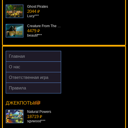
Ghost Pirates
2044 ₽
Lucy***
Creature From The Black Lagoon
4479 ₽
beautif***
Chicago
2388 ₽
Root77***
Главная
Dino Might
О нас
1833 ₽
loto***
Ответственная игра
Madder Scientist
Правила
918 ₽
Kings Of Cash
alex***
17660 ₽
Lucy***
ДЖЕКПОТЫ
Natural Powers
18719 ₽
sgvwood***