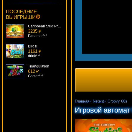
Prime Property
3328 ₽
ПОСЛЕДНИЕ
Egoistik***
ВЫИГРЫШИ
Caribbean Stud Professional Series
3235 ₽
Panamer***
Birds!
1161 ₽
drink***
Triangulation
612 ₽
Gamer***
Lord Of The Ocean
913 ₽
lucky***
Главная
»
Netent
»
Groovy 60s
Jack And The Beanstalk
Игровой автомат
4284 ₽
Gamer***
Mega Glam Life
2532 ₽