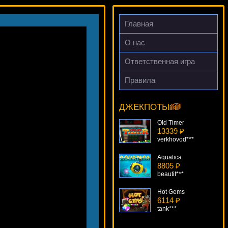
Главная
О нас
Ответственная игра
Правила
Space Wars
11692 ₽
blogolet***
ДЖЕКПОТЫ
Old Timer
13339 ₽
verkhovod***
Aquatica
8805 ₽
beautif***
Hot Gems
6114 ₽
tank***
Wonky Wabbits