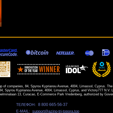
up of companies, 84, Spyrou Kyprianou Avenue, 4004, Limassol, Cyprus. The
84, Spyrou Kyprianou Avenue, 4004, Limassol, Cyprus, and Victory777 N.V. Li
helminalaan 13, Curacao, E-Commerce Park Vredenberg, authorized by Gover
ТЕЛЕФОН:
8 800 665-56-37
E-MAIL:
support@azino-tri-topora.top