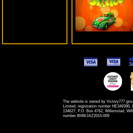
ivan-lev***
The website is owned by Victory777 gro
Limited, registration number HE349390, 
134627, P.O. Box 4762, Willemstad, Wil
number 8048/JAZ2015-009