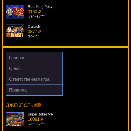
Reel King Potty
3160 ₽
ivan-lev***
Dynasty
3877 ₽
tank***
Ace Ventura
2415 ₽
Lucy***
Главная
Battle Tanks
О нас
3867 ₽
aleg***
Ответственная игра
Книжки
Правила
1294 ₽
Black Gold
number***
9052 ₽
superman***
ДЖЕКПОТЫ
Super Joker VIP
10081 ₽
ivan-lev***