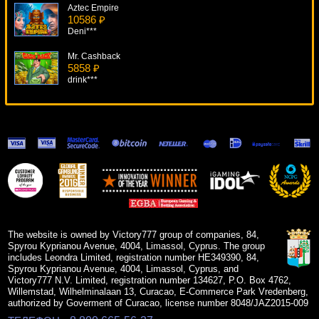
Aztec Empire
10586 ₽
Deni***
Mr. Cashback
5858 ₽
drink***
Loaded
14060 ₽
blogolet***
Big Kahuna Snakes And Ladders
6420 ₽
verkhovod***
Dolphin's Pearl Deluxe
13229 ₽
Lucy***
The website is owned by Victory777 group of companies, 84,
Spyrou Kyprianou Avenue, 4004, Limassol, Cyprus. The group
includes Leondra Limited, registration number HE349390, 84,
Spyrou Kyprianou Avenue, 4004, Limassol, Cyprus, and
Victory777 N.V. Limited, registration number 134627, P.O. Box 4762,
Willemstad, Wilhelminalaan 13, Curacao, E-Commerce Park Vredenberg,
authorized by Goverment of Curacao, license number 8048/JAZ2015-009