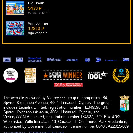
Big Break
5439 ₽
SmileLow***
Win Spinner
12810 ₽
sgvwood***
Aztec Empire
13888 ₽
ivan-lev***
Vegas Strip Blackjack
14400 ₽
Deni***
A Night Out
13152 ₽
mgarkunov***
The website is owned by Victory777 group of companies, 84,
Spyrou Kyprianou Avenue, 4004, Limassol, Cyprus. The group
includes Leondra Limited, registration number HE349390, 84,
Spyrou Kyprianou Avenue, 4004, Limassol, Cyprus, and
Victory777 N.V. Limited, registration number 134627, P.O. Box 4762,
Willemstad, Wilhelminalaan 13, Curacao, E-Commerce Park Vredenberg,
authorized by Goverment of Curacao, license number 8048/JAZ2015-009