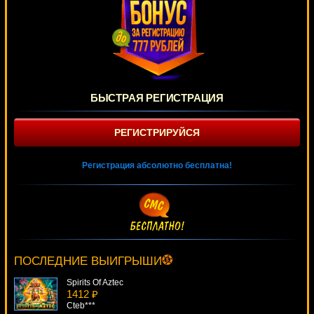
БЫСТРАЯ РЕГИСТРАЦИЯ
РЕГИСТРИРУЙСЯ
Регистрация абсолютно бесплатна!
Mega-Joker
1482 ₽
Root77***
ПОСЛЕДНИЕ ВЫИГРЫШИ
Spirits Of Aztec
1412 ₽
Cteb***